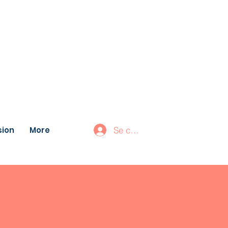
ion
More
Se connecter
CAUWET