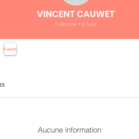
VINCENT CAUWET
0
Abonné
0
Suivi
Events
023
Aucune information