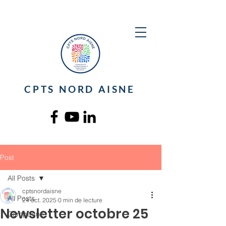
CPTS NORD AISNE
Post
All Posts
cptsnordaisne
All Posts
24 oct. 2025
0 min de lecture
Newsletter octobre 25
Campagne