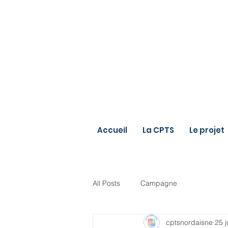
Accueil
La CPTS
Le projet
All Posts
Campagne
cptsnordaisne
25 j