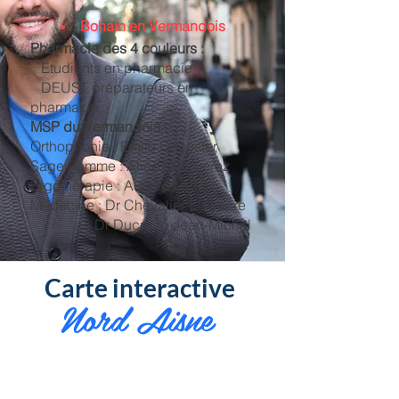
Bohain en Vermandois
Pharmacie des 4 couleurs :
Etudiants en pharmacie
DEUST préparateurs en
pharmacie
MSP du Vermandois :
Orthophonie : Emile Decoster
Sage-Femme : Alice Quiquerez
Ergothérapie : Aurélie Lodato
Médecine : Dr Chevalier Eléonore
Dr Ducrocq Jean-Michel
Carte interactive
Nord Aisne