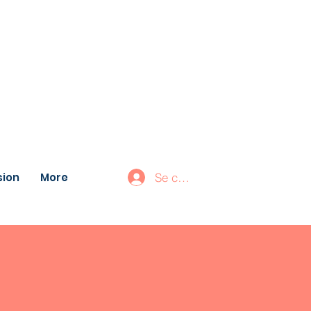
ion
More
Se connecter
NIOT