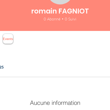
romain FAGNIOT
0
Abonné
0
Suivi
Events
025
Aucune information