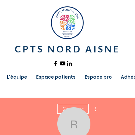
CPTS NORD AISNE
L'équipe
Espace patients
Espace pro
Adhés
Plus d'actions
S'abonner
romain FAG