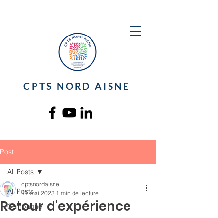
CPTS NORD AISNE
Post
All Posts
cptsnordaisne
All Posts
11 mai 2023
1 min de lecture
Retour d'expérience
Campagne