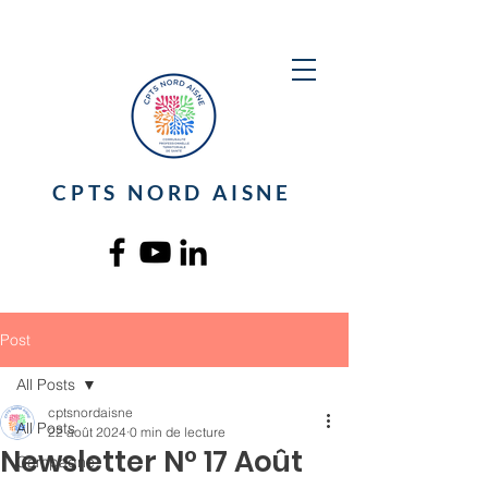
CPTS NORD AISNE
Post
All Posts
cptsnordaisne
All Posts
22 août 2024
0 min de lecture
Newsletter N° 17 Août
Campagne